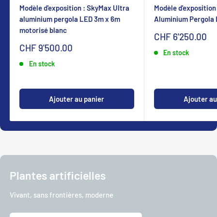
Modèle d'exposition : SkyMax Ultra
Modèle d'exposition
aluminium pergola LED 3m x 6m
Aluminium Pergola
motorisé blanc
Sonderpreis
CHF 6'250.00
Sonderpreis
CHF 9'500.00
En stock
En stock
Ajouter au panier
Ajouter au
Plantes artificielles
Vivant, sans frontières, moderne