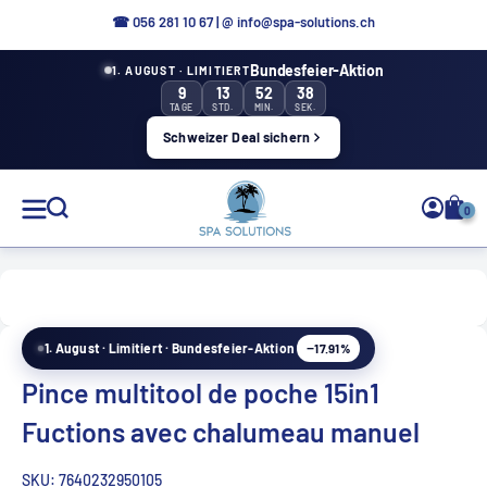
Aller
☎ 0
56 281 10 67
|
@ info@spa-solutions.ch
directement
Bundesfeier-Aktion
1. AUGUST · LIMITIERT
au
9
13
52
37
contenu
TAGE
STD.
MIN.
SEK.
Schweizer Deal sichern
Solutions
0
de
spa
−17.91%
1. August · Limitiert · Bundesfeier-Aktion
FR
Pince multitool de poche 15in1
Fuctions avec chalumeau manuel
SKU:
7640232950105