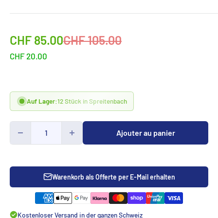
Sonderpreis
Normalpreis
CHF 85.00
CHF 105.00
CHF 20.00
Auf Lager:
12 Stück in Spreitenbach
Ajouter au panier
Warenkorb als Offerte per E-Mail erhalten
Kostenloser Versand in der ganzen Schweiz