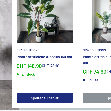
SPA SOLUTIONS
SPA SOLUTIONS
Plante artificielle Alocasia 160 cm
Plante artificiel
cm
Sonderpreis
CHF 148.90
Normalpreis
CHF 178.90
Sonderpreis
CHF 74.90
No
CH
En stock
Épuisé
Ajouter au panier
Épu