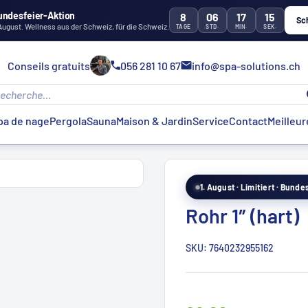
undesfeier-Aktion
8
06
17
14
Sc
 August. Wellness aus der Schweiz, für die Schweiz.
TAGE
STD.
MIN.
SEK.
Conseils gratuits
056 281 10 67
info@spa-solutions.ch
pa de nage
Pergola
Sauna
Maison & Jardin
Service
Contact
Meilleur
1. August · Limitiert · Bund
Rohr 1″ (hart)
SKU:
7640232955162