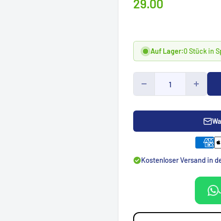
Prix
29.00
spécialCHF
Auf Lager:
0 Stück in 
Wa
Kostenloser Versand in 