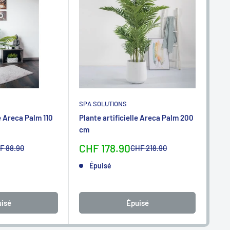
SPA SOLUTIONS
SPA
le Areca Palm 110
Plante artificielle Areca Palm 200
Plan
cm
110
Sonderpreis
So
CHF 178.90
CH
rmalpreis
Normalpreis
F 88.90
CHF 218.90
Épuisé
isé
Épuisé