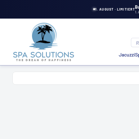
Aller
B
1. AUGUST · LIMITIERT
1.
directement
au
Solutions
contenu
de
spa
Jacuzzi
S