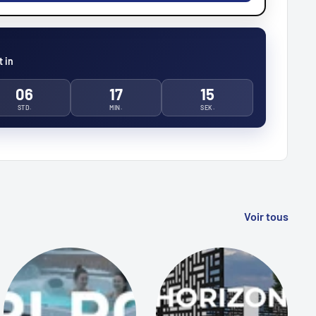
 in
06
17
13
STD.
MIN.
SEK.
Voir tous