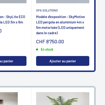
SPA SOLUTIONS
SPA
on : SkyLite ECO
Modèle d'exposition : SkyMotion
Mod
la LED 3m x 6m
LED pergola en aluminium 4m x
LED
5m motorisée (LED uniquement
5m 
0
dans le cadre)
dan
Sonderpreis
So
CHF 8'750.00
CH
En stock
au panier
Ajouter au panier