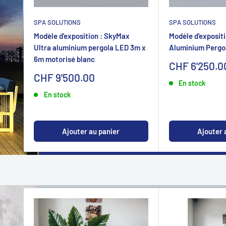
SPA SOLUTIONS
SPA SOLUTIONS
Modèle d'exposition : SkyMax
Modèle d'expositi
Ultra aluminium pergola LED 3m x
Aluminium Pergo
6m motorisé blanc
Sonderpreis
CHF 6'250.0
Sonderpreis
CHF 9'500.00
En stock
En stock
Ajouter au panier
Ajouter 