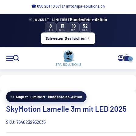
Aller
☎ 0
56 281 10 67
|
@ info@spa-solutions.ch
directement
Bundesfeier-Aktion
1. AUGUST · LIMITIERT
au
8
13
19
51
contenu
TAGE
STD.
MIN.
SEK.
Schweizer Deal sichern
Solutions
0
de
spa
1. August · Limitiert · Bundesfeier-Aktion
FR
SkyMotion Lamelle 3m mit LED 2025
SKU:
7640232952635