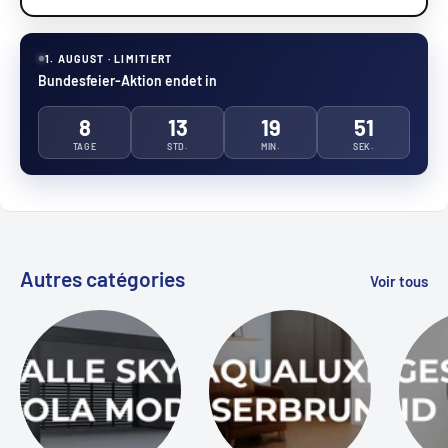
1. AUGUST · LIMITIERT
Bundesfeier-Aktion endet in
8
13
19
50
TAGE
STD.
MIN.
SEK.
Autres catégories
Voir tous