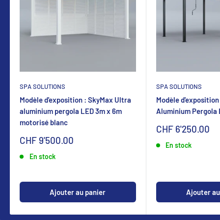
SPA SOLUTIONS
SPA SOLUTIONS
Modèle d'exposition : SkyMax Ultra
Modèle d'exposition
aluminium pergola LED 3m x 6m
Aluminium Pergola
motorisé blanc
Sonderpreis
CHF 6'250.00
Sonderpreis
CHF 9'500.00
En stock
En stock
Ajouter au panier
Ajouter au