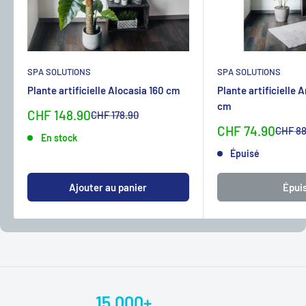
SPA SOLUTIONS
SPA SOLUTIONS
Plante artificielle Alocasia 160 cm
Plante artificielle 
cm
Sonderpreis
CHF 148.90
Normalpreis
CHF 178.90
Sonderpreis
CHF 74.90
Normal
CHF 88
En stock
Épuisé
Ajouter au panier
Épui
15.000+