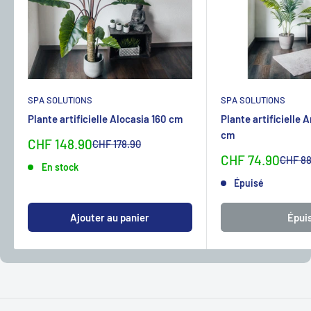
SPA SOLUTIONS
SPA SOLUTIONS
Plante artificielle Alocasia 160 cm
Plante artificielle 
cm
Sonderpreis
CHF 148.90
Normalpreis
CHF 178.90
Sonderpreis
CHF 74.90
Normal
CHF 88
En stock
Épuisé
Ajouter au panier
Épui