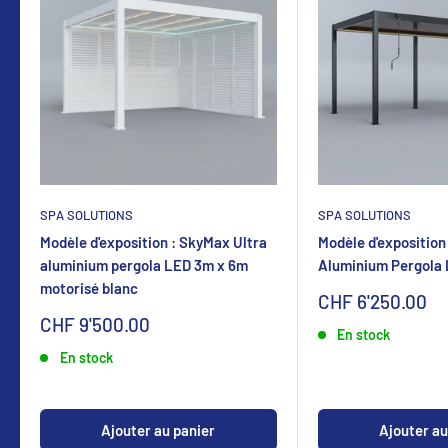
SPA SOLUTIONS
SPA SOLUTIONS
Modèle d'exposition : SkyMax Ultra
Modèle d'exposition
aluminium pergola LED 3m x 6m
Aluminium Pergola
motorisé blanc
Sonderpreis
CHF 6'250.00
Sonderpreis
CHF 9'500.00
En stock
En stock
Ajouter au panier
Ajouter au