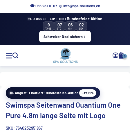
Aller
☎ 0
56 281 10 67
|
@ info@spa-solutions.ch
directement
Bundesfeier-Aktion
1. AUGUST · LIMITIERT
au
9
07
06
01
contenu
TAGE
STD.
MIN.
SEK.
Schweizer Deal sichern
Solutions
0
de
spa
−17.91%
1. August · Limitiert · Bundesfeier-Aktion
FR
Swimspa Seitenwand Quantium One
Pure 4.8m lange Seite mit Logo
SKU:
7640232951867