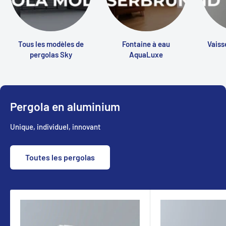
Tous les modèles de
Fontaine à eau
Vaiss
pergolas Sky
AquaLuxe
Pergola en aluminium
Unique, individuel, innovant
Toutes les pergolas