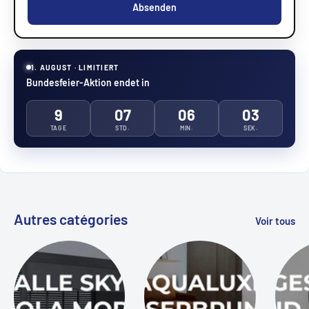
Absenden
1. AUGUST · LIMITIERT
Bundesfeier-Aktion endet in
9
07
06
02
TAGE
STD.
MIN.
SEK.
Autres catégories
Voir tous