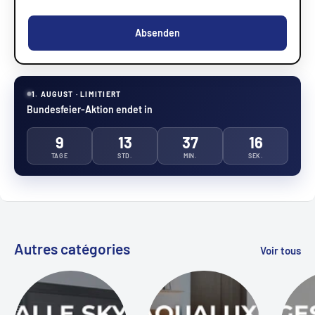
Absenden
1. AUGUST · LIMITIERT
Bundesfeier-Aktion endet in
9
13
37
16
TAGE
STD.
MIN.
SEK.
Autres catégories
Voir tous