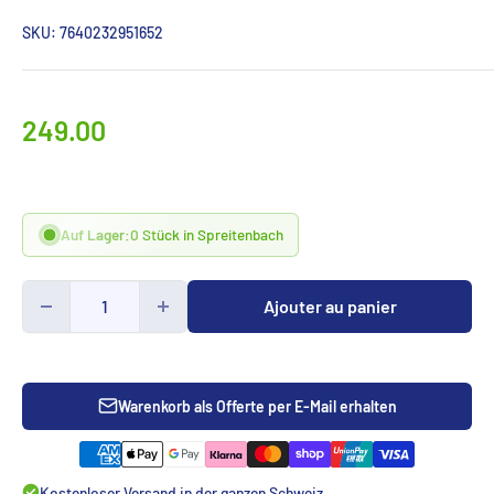
SKU:
7640232951652
Prix
249.00
spécialCHF
Auf Lager:
0 Stück in Spreitenbach
Ajouter au panier
Warenkorb als Offerte per E-Mail erhalten
Kostenloser Versand in der ganzen Schweiz