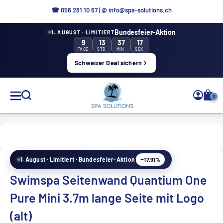
Aller
☎ 0
56 281 10 67
|
@ info@spa-solutions.ch
directement
Bundesfeier-Aktion
1. AUGUST · LIMITIERT
au
9
13
37
16
contenu
TAGE
STD.
MIN.
SEK.
Schweizer Deal sichern
Solutions
0
de
spa
−17.91%
1. August · Limitiert · Bundesfeier-Aktion
FR
Swimspa Seitenwand Quantium One
Pure Mini 3.7m lange Seite mit Logo
(alt)