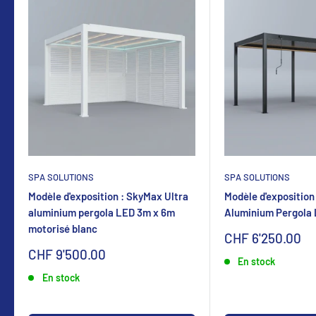
SPA SOLUTIONS
SPA SOLUTIONS
Modèle d'exposition : SkyMax Ultra
Modèle d'exposition
aluminium pergola LED 3m x 6m
Aluminium Pergola
motorisé blanc
Sonderpreis
CHF 6'250.00
Sonderpreis
CHF 9'500.00
En stock
En stock