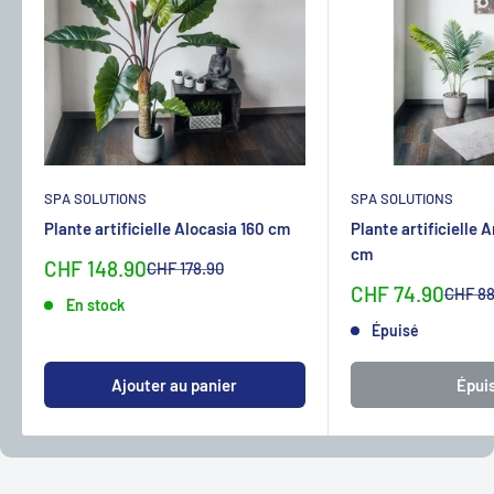
SPA SOLUTIONS
SPA SOLUTIONS
Plante artificielle Alocasia 160 cm
Plante artificielle 
cm
Sonderpreis
CHF 148.90
Normalpreis
CHF 178.90
Sonderpreis
CHF 74.90
Normal
CHF 88
En stock
Épuisé
Ajouter au panier
Épui