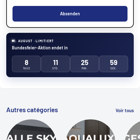
Absenden
1. AUGUST · LIMITIERT
Bundesfeier-Aktion endet in
8
11
25
58
TAGE
STD.
MIN.
SEK.
Autres catégories
Voir tous