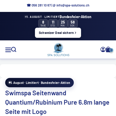
Aller
☎ 0
56 281 10 67
|
@ info@spa-solutions.ch
directement
Bundesfeier-Aktion
1. AUGUST · LIMITIERT
au
8
11
25
57
contenu
TAGE
STD.
MIN.
SEK.
Schweizer Deal sichern
Solutions
0
de
spa
1. August · Limitiert · Bundesfeier-Aktion
FR
Swimspa Seitenwand
Quantium/Rubinium Pure 6.8m lange
Seite mit Logo