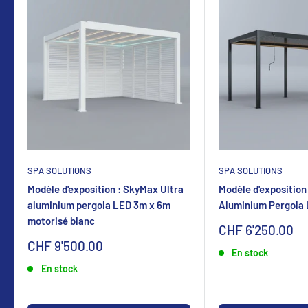
SPA SOLUTIONS
SPA SOLUTIONS
Modèle d'exposition : SkyMax Ultra
Modèle d'exposition
aluminium pergola LED 3m x 6m
Aluminium Pergola
motorisé blanc
Sonderpreis
CHF 6'250.00
Sonderpreis
CHF 9'500.00
En stock
En stock