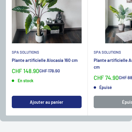
SPA SOLUTIONS
SPA SOLUTIONS
Plante artificielle Alocasia 160 cm
Plante artificielle 
cm
Sonderpreis
CHF 148.90
Normalpreis
CHF 178.90
Sonderpreis
CHF 74.90
Normal
CHF 88
En stock
Épuisé
Ajouter au panier
Épui