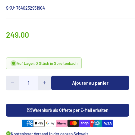
SKU:
7640232951904
Prix
249.00
spécialCHF
Auf Lager:
0 Stück in Spreitenbach
Ajouter au panier
Warenkorb als Offerte per E-Mail erhalten
Kostenloser Versand in der ganzen Schweiz