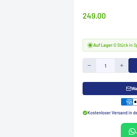
Prix
249.00
spécialCHF
Auf Lager:
0 Stück in 
Wa
Kostenloser Versand in 