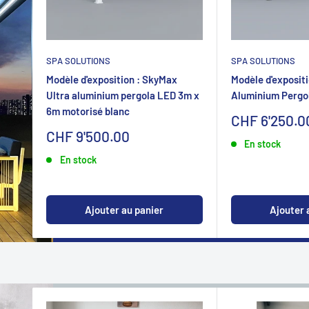
SPA SOLUTIONS
SPA SOLUTIONS
Modèle d'exposition : SkyMax
Modèle d'expositi
Ultra aluminium pergola LED 3m x
Aluminium Pergo
6m motorisé blanc
Sonderpreis
CHF 6'250.0
Sonderpreis
CHF 9'500.00
En stock
En stock
Ajouter au panier
Ajouter 