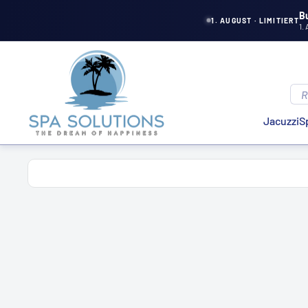
Aller
B
1. AUGUST · LIMITIERT
1.
directement
au
Solutions
contenu
de
spa
Jacuzzi
S