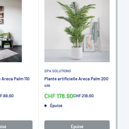
SPA SOLUTIONS
SPA
le Areca Palm 110
Plante artificielle Areca Palm 200
Plan
cm
110
Sonderpreis
So
CHF 178.90
CH
rmalpreis
Normalpreis
F 88.90
CHF 218.90
Épuisé
isé
Épuisé