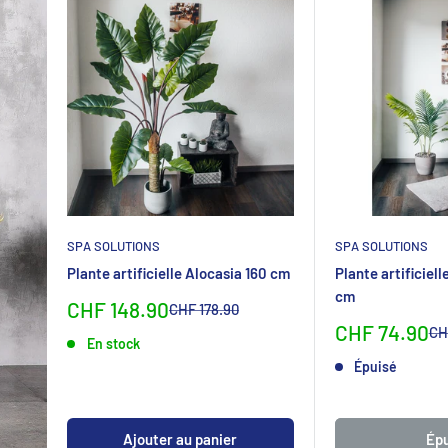
SPA SOLUTIONS
SPA SOLUTIONS
Plante artificielle Alocasia 160 cm
Plante artificiel
cm
Sonderpreis
CHF 148.90
Normalpreis
CHF 178.90
Sonderpreis
CHF 74.90
No
CH
En stock
Épuisé
Ajouter au panier
Épu