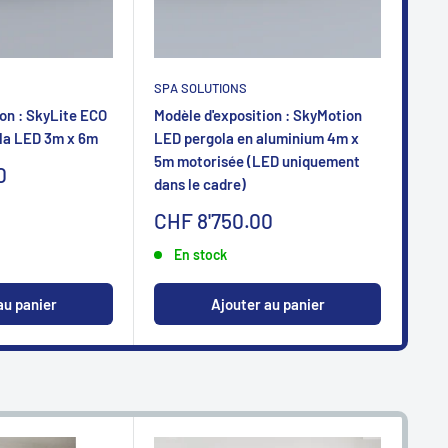
SPA SOLUTIONS
SPA
on : SkyLite ECO
Modèle d'exposition : SkyMotion
Mod
la LED 3m x 6m
LED pergola en aluminium 4m x
LED
5m motorisée (LED uniquement
5m 
0
dans le cadre)
dan
Sonderpreis
So
CHF 8'750.00
CH
En stock
au panier
Ajouter au panier