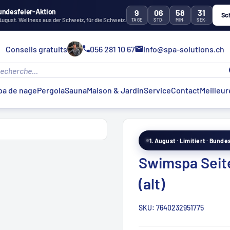
undesfeier-Aktion
9
06
58
28
Sc
 August. Wellness aus der Schweiz, für die Schweiz.
TAGE
STD.
MIN.
SEK.
Conseils gratuits
056 281 10 67
info@spa-solutions.ch
pa de nage
Pergola
Sauna
Maison & Jardin
Service
Contact
Meilleur
1. August · Limitiert · Bund
Swimspa Seit
(alt)
SKU:
7640232951775