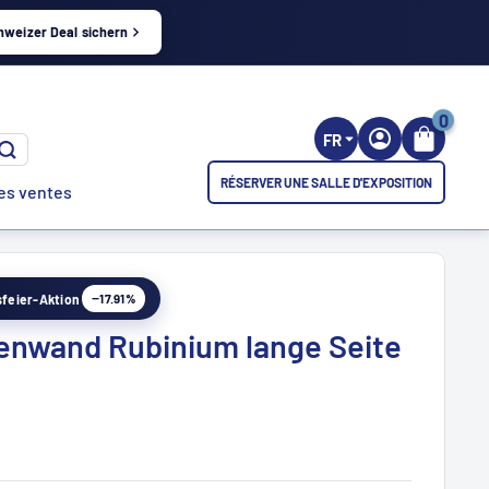
hweizer Deal sichern
0
FR
RÉSERVER UNE SALLE D'EXPOSITION
es ventes
−17.91%
esfeier-Aktion
enwand Rubinium lange Seite