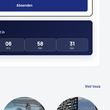
Absenden
 in
06
58
29
STD.
MIN.
SEK.
Voir tous