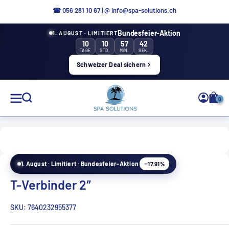
Aller
☎ 0
56 281 10 67
|
@ info@spa-solutions.ch
directement
Bundesfeier-Aktion
1. AUGUST · LIMITIERT
au
10
10
57
42
contenu
TAGE
STD.
MIN.
SEK.
Schweizer Deal sichern
Solutions
0
de
spa
−17.91%
1. August · Limitiert · Bundesfeier-Aktion
FR
T-Verbinder 2″
SKU:
7640232955377