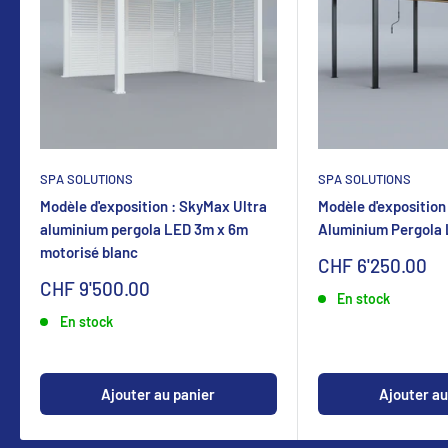
SPA SOLUTIONS
SPA SOLUTIONS
Modèle d'exposition : SkyMax Ultra
Modèle d'exposition
aluminium pergola LED 3m x 6m
Aluminium Pergola
motorisé blanc
Sonderpreis
CHF 6'250.00
Sonderpreis
CHF 9'500.00
En stock
En stock
Ajouter au panier
Ajouter au