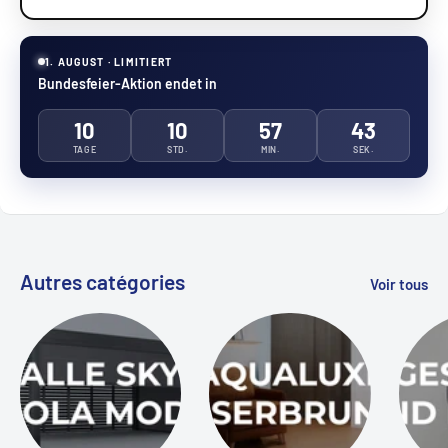
1. AUGUST · LIMITIERT
Bundesfeier-Aktion endet in
10
10
57
42
TAGE
STD.
MIN.
SEK.
Autres catégories
Voir tous