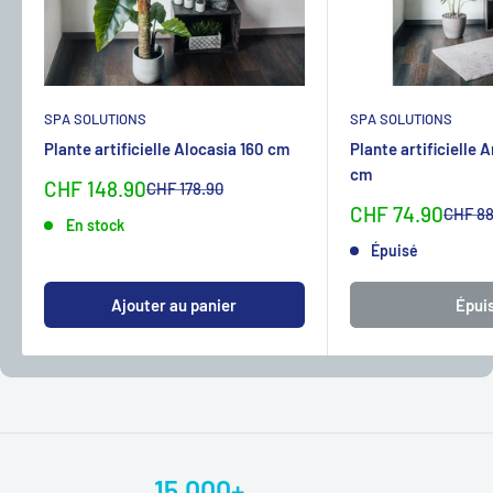
SPA SOLUTIONS
SPA SOLUTIONS
Plante artificielle Alocasia 160 cm
Plante artificielle 
cm
Sonderpreis
CHF 148.90
Normalpreis
CHF 178.90
Sonderpreis
CHF 74.90
Normal
CHF 88
En stock
Épuisé
Ajouter au panier
Épui
15.000+