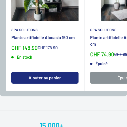
SPA SOLUTIONS
SPA SOLUTIONS
Plante artificielle Alocasia 160 cm
Plante artificielle 
cm
Sonderpreis
CHF 148.90
Normalpreis
CHF 178.90
Sonderpreis
CHF 74.90
Normal
CHF 88
En stock
Épuisé
Ajouter au panier
Épui
15.000+