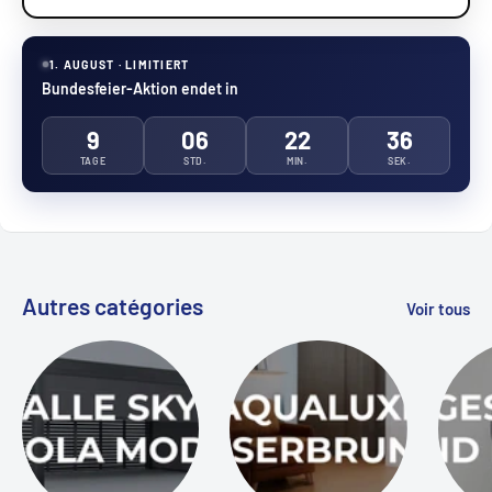
1. AUGUST · LIMITIERT
Bundesfeier-Aktion endet in
9
06
22
35
TAGE
STD.
MIN.
SEK.
Autres catégories
Voir tous