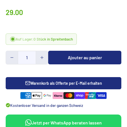
Prix
29.00
spécialCHF
Auf Lager:
0 Stück in Spreitenbach
Ajouter au panier
Warenkorb als Offerte per E-Mail erhalten
Kostenloser Versand in der ganzen Schweiz
Jetzt per WhatsApp beraten lassen