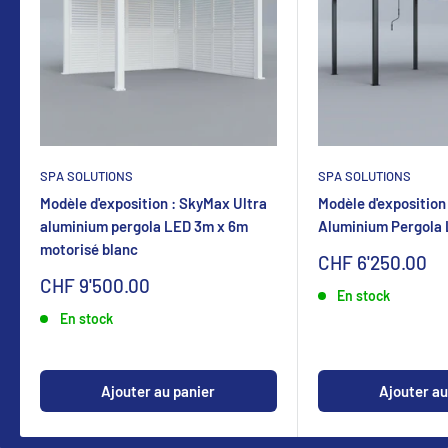
SPA SOLUTIONS
SPA SOLUTIONS
Modèle d'exposition : SkyMax Ultra
Modèle d'exposition
aluminium pergola LED 3m x 6m
Aluminium Pergola
motorisé blanc
Sonderpreis
CHF 6'250.00
Sonderpreis
CHF 9'500.00
En stock
En stock
Ajouter au panier
Ajouter au