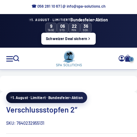
Aller
☎ 0
56 281 10 67
|
@ info@spa-solutions.ch
directement
Bundesfeier-Aktion
1. AUGUST · LIMITIERT
au
9
06
22
35
contenu
TAGE
STD.
MIN.
SEK.
Schweizer Deal sichern
Solutions
0
de
spa
1. August · Limitiert · Bundesfeier-Aktion
FR
Verschlussstopfen 2″
SKU:
7640232955131