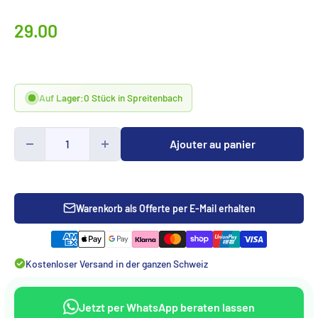
Prix
29.00
spécialCHF
Auf Lager:
0 Stück in Spreitenbach
Ajouter au panier
Warenkorb als Offerte per E-Mail erhalten
Kostenloser Versand in der ganzen Schweiz
Jetzt per WhatsApp beraten lassen