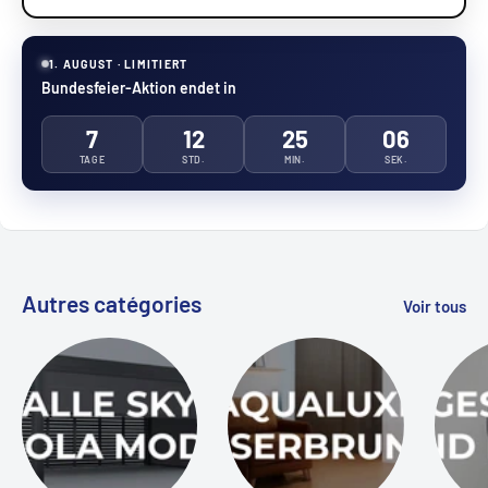
1. AUGUST · LIMITIERT
Bundesfeier-Aktion endet in
7
12
25
06
TAGE
STD.
MIN.
SEK.
Autres catégories
Voir tous