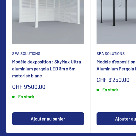
SPA SOLUTIONS
SPA SOLUTIONS
Modèle d'exposition : SkyMax Ultra
Modèle d'exposition
aluminium pergola LED 3m x 6m
Aluminium Pergola
motorisé blanc
Sonderpreis
CHF 6'250.00
Sonderpreis
CHF 9'500.00
En stock
En stock
Ajouter au panier
Ajouter au