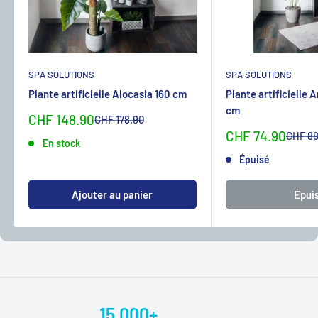
SPA SOLUTIONS
SPA SOLUTIONS
Plante artificielle Alocasia 160 cm
Plante artificielle 
cm
Sonderpreis
CHF 148.90
Normalpreis
CHF 178.90
Sonderpreis
CHF 74.90
Normal
CHF 88
En stock
Épuisé
Ajouter au panier
Épui
15.000+