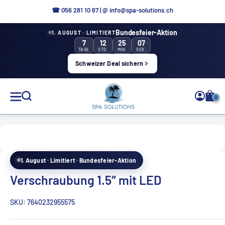
Aller
☎ 0
56 281 10 67
|
@ info@spa-solutions.ch
directement
Bundesfeier-Aktion
1. AUGUST · LIMITIERT
au
7
12
25
06
contenu
TAGE
STD.
MIN.
SEK.
Schweizer Deal sichern
Solutions
0
de
spa
1. August · Limitiert · Bundesfeier-Aktion
FR
Verschraubung 1.5″ mit LED
SKU:
7640232955575