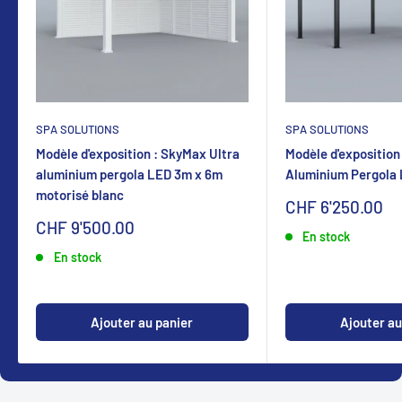
SPA SOLUTIONS
SPA SOLUTIONS
Modèle d'exposition : SkyMax Ultra
Modèle d'exposition
aluminium pergola LED 3m x 6m
Aluminium Pergola
motorisé blanc
Sonderpreis
CHF 6'250.00
Sonderpreis
CHF 9'500.00
En stock
En stock
Ajouter au panier
Ajouter au