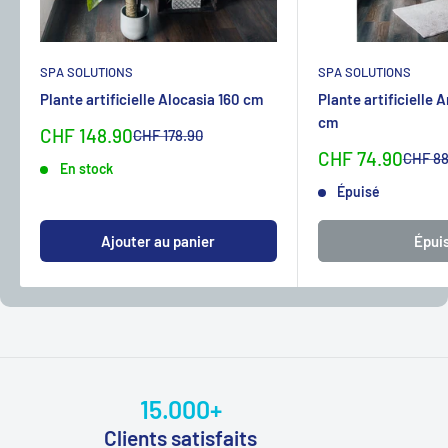
SPA SOLUTIONS
SPA SOLUTIONS
Plante artificielle Alocasia 160 cm
Plante artificielle 
cm
Sonderpreis
CHF 148.90
Normalpreis
CHF 178.90
Sonderpreis
CHF 74.90
Normal
CHF 88
En stock
Épuisé
Ajouter au panier
Épui
15.000+
Clients satisfaits