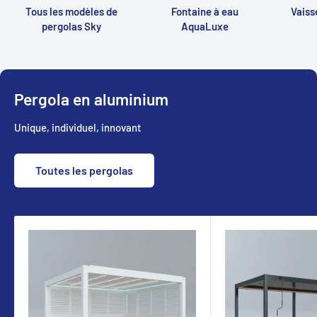
Tous les modèles de
Fontaine à eau
Vaiss
pergolas Sky
AquaLuxe
Pergola en aluminium
Unique, individuel, innovant
Toutes les pergolas