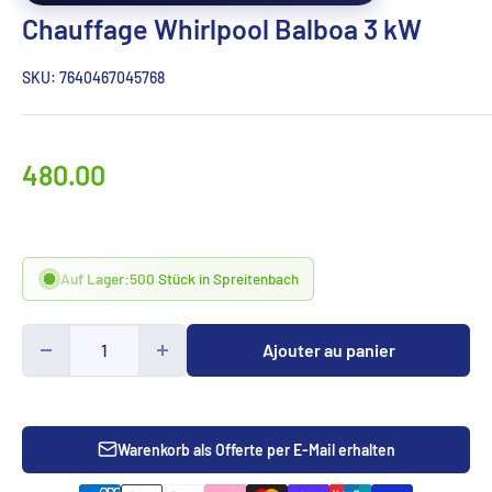
Chauffage Whirlpool Balboa 3 kW
SKU:
7640467045768
Prix
480.00
spécialCHF
Auf Lager:
500 Stück in Spreitenbach
Ajouter au panier
Warenkorb als Offerte per E-Mail erhalten