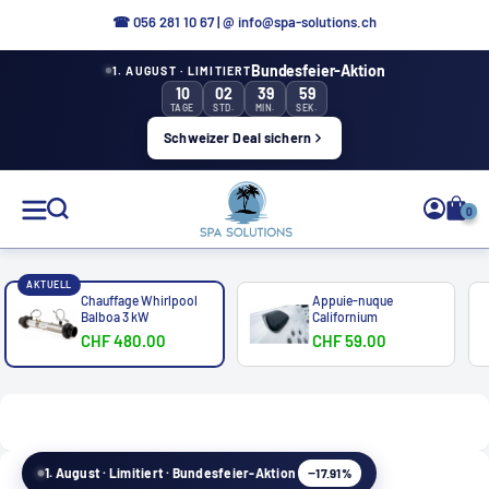
Aller
☎ 0
56 281 10 67
|
@ info@spa-solutions.ch
directement
Bundesfeier-Aktion
1. AUGUST · LIMITIERT
au
10
02
39
58
contenu
TAGE
STD.
MIN.
SEK.
Schweizer Deal sichern
Solutions
0
de
spa
AKTUELL
Chauffage Whirlpool
Appuie-nuque
Balboa 3 kW
Californium
CHF 480.00
CHF 59.00
FR
−17.91%
1. August · Limitiert · Bundesfeier-Aktion