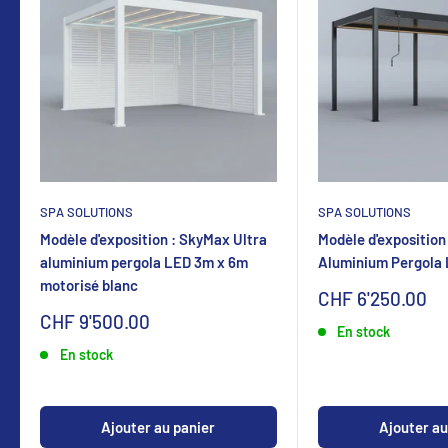
SPA SOLUTIONS
SPA SOLUTIONS
Modèle d'exposition : SkyMax Ultra
Modèle d'exposition
aluminium pergola LED 3m x 6m
Aluminium Pergola
motorisé blanc
Sonderpreis
CHF 6'250.00
Sonderpreis
CHF 9'500.00
En stock
En stock
Ajouter au panier
Ajouter au