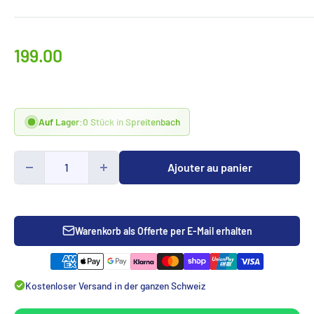
Prix
199.00
spécialCHF
Auf Lager:
0 Stück in Spreitenbach
Ajouter au panier
Warenkorb als Offerte per E-Mail erhalten
Kostenloser Versand in der ganzen Schweiz