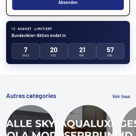
Absenden
1. AUGUST · LIMITIERT
Bundesfeier-Aktion endet in
7
20
21
56
TAGE
STD.
MIN.
SEK.
Autres catégories
Voir tous