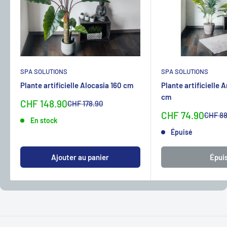
SPA SOLUTIONS
SPA SOLUTIONS
Plante artificielle Alocasia 160 cm
Plante artificielle 
cm
Sonderpreis
CHF 148.90
Normalpreis
CHF 178.90
Sonderpreis
CHF 74.90
Normal
CHF 88
En stock
Épuisé
Ajouter au panier
Épui