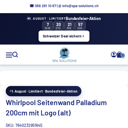
Aller
☎ 0
56 281 10 67
|
@ info@spa-solutions.ch
directement
Bundesfeier-Aktion
1. AUGUST · LIMITIERT
au
7
20
21
57
contenu
TAGE
STD.
MIN.
SEK.
Schweizer Deal sichern
Solutions
0
de
spa
1. August · Limitiert · Bundesfeier-Aktion
FR
Whirlpool Seitenwand Palladium
200cm mit Logo (alt)
SKU:
7640232951645