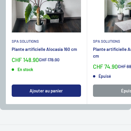
SPA SOLUTIONS
SPA SOLUTIONS
Plante artificielle Alocasia 160 cm
Plante artificielle 
cm
Sonderpreis
CHF 148.90
Normalpreis
CHF 178.90
Sonderpreis
CHF 74.90
Normal
CHF 88
En stock
Épuisé
Ajouter au panier
Épui