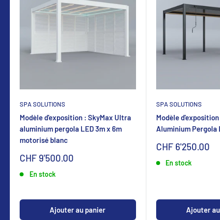
SPA SOLUTIONS
SPA SOLUTIONS
Modèle d'exposition : SkyMax Ultra
Modèle d'exposition
aluminium pergola LED 3m x 6m
Aluminium Pergola
motorisé blanc
Sonderpreis
CHF 6'250.00
Sonderpreis
CHF 9'500.00
En stock
En stock
Ajouter au panier
Ajouter au