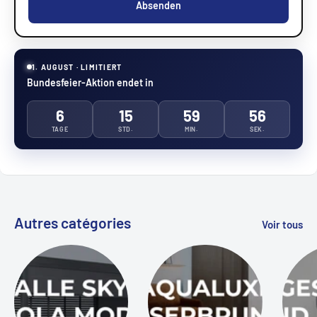
Absenden
1. AUGUST · LIMITIERT
Bundesfeier-Aktion endet in
6
15
59
55
TAGE
STD.
MIN.
SEK.
Autres catégories
Voir tous