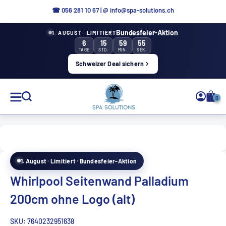
Aller
☎ 0
56 281 10 67
|
@ info@spa-solutions.ch
directement
Bundesfeier-Aktion
1. AUGUST · LIMITIERT
au
6
15
59
55
contenu
TAGE
STD.
MIN.
SEK.
Schweizer Deal sichern
Solutions
0
de
spa
1. August · Limitiert · Bundesfeier-Aktion
FR
Whirlpool Seitenwand Palladium
200cm ohne Logo (alt)
SKU:
7640232951638