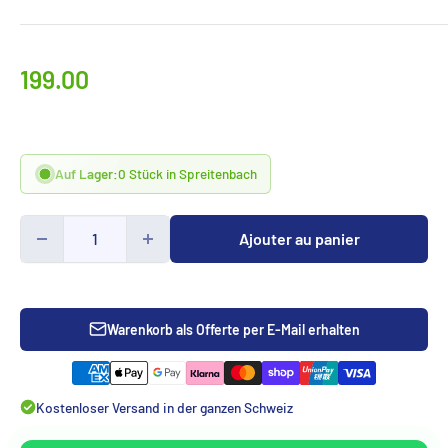
Prix
199.00
spécialCHF
Auf Lager:
0 Stück in Spreitenbach
Ajouter au panier
Warenkorb als Offerte per E-Mail erhalten
Kostenloser Versand in der ganzen Schweiz