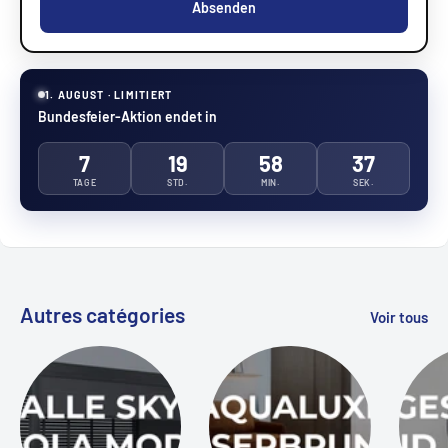
Absenden
1. AUGUST · LIMITIERT
Bundesfeier-Aktion endet in
7
19
58
37
TAGE
STD.
MIN.
SEK.
Autres catégories
Voir tous