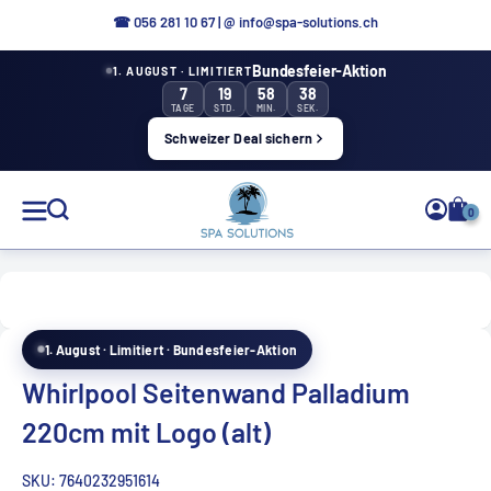
Aller
☎ 0
56 281 10 67
|
@ info@spa-solutions.ch
directement
Bundesfeier-Aktion
1. AUGUST · LIMITIERT
au
7
19
58
37
contenu
TAGE
STD.
MIN.
SEK.
Schweizer Deal sichern
Solutions
0
de
spa
1. August · Limitiert · Bundesfeier-Aktion
FR
Whirlpool Seitenwand Palladium
220cm mit Logo (alt)
SKU:
7640232951614