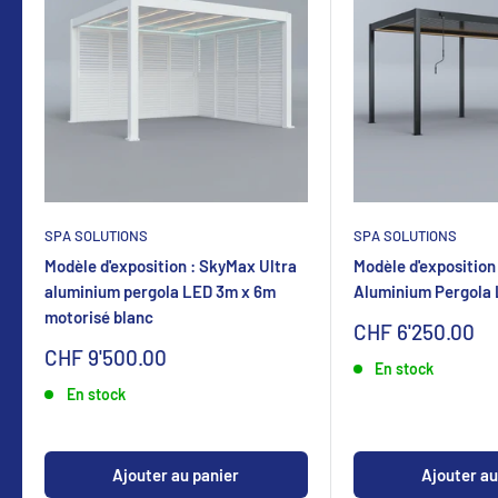
SPA SOLUTIONS
SPA SOLUTIONS
Modèle d'exposition : SkyMax Ultra
Modèle d'exposition
aluminium pergola LED 3m x 6m
Aluminium Pergola
motorisé blanc
Sonderpreis
CHF 6'250.00
Sonderpreis
CHF 9'500.00
En stock
En stock
Ajouter au panier
Ajouter au