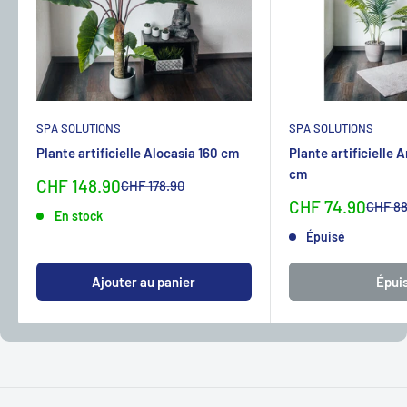
SPA SOLUTIONS
SPA SOLUTIONS
Plante artificielle Alocasia 160 cm
Plante artificielle 
cm
Sonderpreis
CHF 148.90
Normalpreis
CHF 178.90
Sonderpreis
CHF 74.90
Normal
CHF 88
En stock
Épuisé
Ajouter au panier
Épui