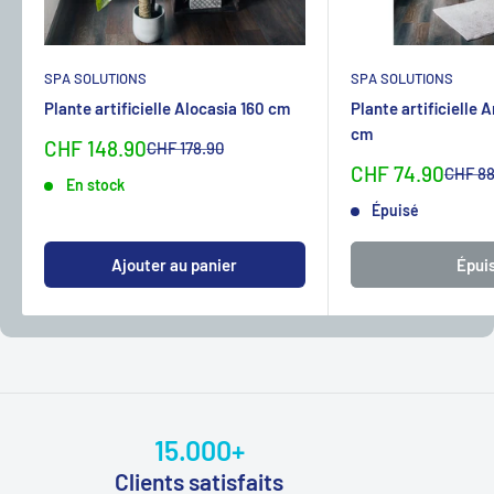
SPA SOLUTIONS
SPA SOLUTIONS
Plante artificielle Alocasia 160 cm
Plante artificielle 
cm
Sonderpreis
CHF 148.90
Normalpreis
CHF 178.90
Sonderpreis
CHF 74.90
Normal
CHF 88
En stock
Épuisé
Ajouter au panier
Épui
15.000+
Clients satisfaits