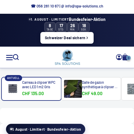
Aller
☎ 0
56 281 10 67
|
@ info@spa-solutions.ch
directement
Bundesfeier-Aktion
1. AUGUST · LIMITIERT
au
8
17
26
16
contenu
TAGE
STD.
MIN.
SEK.
Schweizer Deal sichern
Solutions
0
de
spa
AKTUELL
Carreau à clipser WPC
Dalle de gazon
avec LED 1 m2 Gris
synthétique à clipser 1
m2
CHF 135.00
CHF 49.00
1. August · Limitiert · Bundesfeier-Aktion