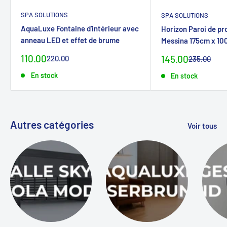
SPA SOLUTIONS
SPA SOLUTIONS
AquaLuxe Fontaine d'intérieur avec
Horizon Paroi de pr
anneau LED et effet de brume
Messina 175cm x 1
Prix
110.00
Prix
Prix
145.00
220.00
Prix
235.00
normalCHF
normalCHF
spécialCHF
spécialCHF
En stock
En stock
Autres catégories
Voir tous