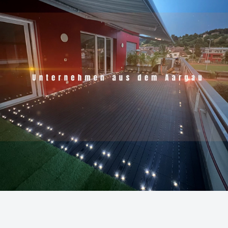
Grâce à la qualité supérieure de nos dalles à clipser WPC avec
système d'éclairage LED intégré à base d'énergie solaire, vous
pouvez être sûr d'obtenir un produit durable et fiable qui vous
donnera satisfaction pendant de nombreuses années. Si vous
recherchez un moyen efficace et écologique d'éclairer votre
terrasse ou votre jardin le soir, nos dalles à clipser WPC grises
avec système d'éclairage LED intégré à base d'énergie solaire
sont un excellent choix.
Dimensions : 30cm x 30cm
Le prix est valable pour 11 carreaux
Toutes les dalles WPC peuvent être combinées avec des dalles
en pierre naturelle ou en gazon artificiel.