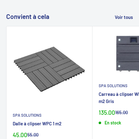
Convient à cela
Voir tous
SPA SOLUTIONS
Carreau à clipser W
m2 Gris
Prix
135.00
Prix
165.00
SPA SOLUTIONS
normalCHF
spécialCHF
En stock
Dalle à clipser WPC 1 m2
Prix
45.00
Prix
55.00
normalCHF