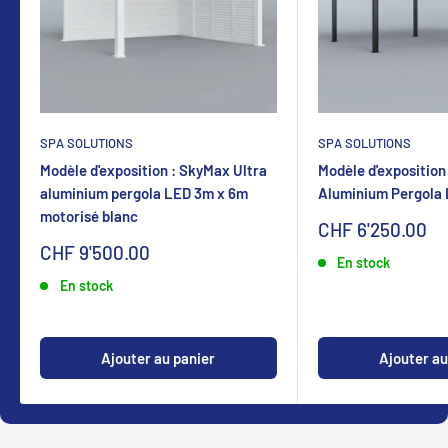
SPA SOLUTIONS
SPA SOLUTIONS
Modèle d'exposition : SkyMax Ultra
Modèle d'exposition
aluminium pergola LED 3m x 6m
Aluminium Pergola
motorisé blanc
Sonderpreis
CHF 6'250.00
Sonderpreis
CHF 9'500.00
En stock
En stock
Ajouter au panier
Ajouter au