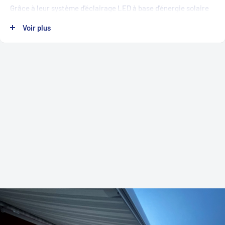
Grâce à leur système d'éclairage LED à base d'énergie solaire
intégré, nos dalles à clipser WPC constituent un moyen
Voir plus
écologique et efficace d'illuminer votre terrasse ou votre
jardin le soir. Le panneau solaire sur chaque dalle recueille
l'énergie solaire pendant la journée et la stocke dans une
batterie puissante qui alimente les lumières LED pendant la
nuit. Le résultat est un éclairage impressionnant et plein
d'ambiance de votre terrasse ou de votre jardin, sans frais
Pour la terrasse, le balcon ou le jardin
d'électricité supplémentaires.
Déjà plus de 1200 clients satisfaits
Entreprises de Argovie
Nos dalles à clipser WPC sont également antidérapantes et
Montage extrêmement facile
faciles à entretenir. Elles ne nécessitent que peu d'entretien
Extensible avec toutes les lames à clipser de la boutique
et se nettoient facilement à l'eau et au savon si nécessaire.
Délai de livraison de 1 à 2 jours seulement
Elles résistent aux taches, à la moisissure et à la pourriture et
restent belles et fonctionnelles pendant de nombreuses
années.