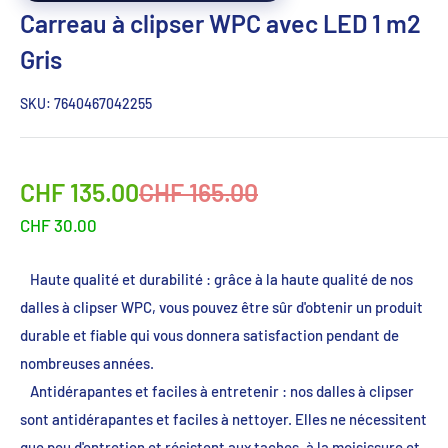
Carreau à clipser WPC avec LED 1 m2
Gris
SKU:
7640467042255
Sonderpreis
Normalpreis
CHF 135.00
CHF 165.00
CHF 30.00
Haute qualité et durabilité : grâce à la haute qualité de nos
dalles à clipser WPC, vous pouvez être sûr d'obtenir un produit
durable et fiable qui vous donnera satisfaction pendant de
nombreuses années.
Antidérapantes et faciles à entretenir : nos dalles à clipser
sont antidérapantes et faciles à nettoyer. Elles ne nécessitent
que peu d'entretien et résistent aux taches, à la moisissure et