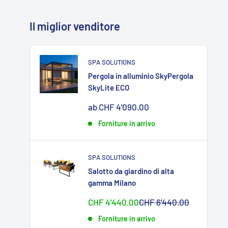
Il miglior venditore
SPA SOLUTIONS
Pergola in alluminio SkyPergola
SkyLite ECO
Sonderpreis
ab CHF 4'090.00
Forniture in arrivo
SPA SOLUTIONS
Salotto da giardino di alta
gamma Milano
Sonderpreis
Normalpreis
CHF 4'440.00
CHF 6'440.00
Forniture in arrivo