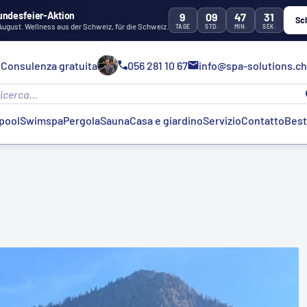
undesfeier-Aktion
9
09
47
30
Sc
 August. Wellness aus der Schweiz, für die Schweiz.
TAGE
STD.
MIN.
SEK.
Consulenza gratuita
056 281 10 67
info@spa-solutions.ch
pool
Swimspa
Pergola
Sauna
Casa e giardino
Servizio
Contatto
Best