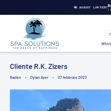
Direttamente
B
1. AUGUST · LIMITIERT
1.
al
contenuto
Soluzioni
Spa
Whirl
Cliente R.K. Zizers
Baden
Dylan Ayer
07 febbraio 2022