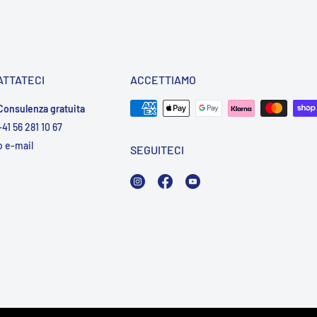
ATTATECI
ACCETTIAMO
Consulenza gratuita
+41 56 281 10 67
o
e-mail
SEGUITECI
Instagram
Facebook
YouTube