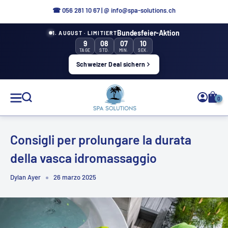
Direttamente
☎
056 281 10 67
|
@ info@spa-solutions.ch
al
Bundesfeier-Aktion
1. AUGUST · LIMITIERT
contenuto
9
08
07
09
TAGE
STD.
MIN.
SEK.
Schweizer Deal sichern
Soluzioni
0
Spa
Consigli per prolungare la durata
della vasca idromassaggio
IT
Dylan Ayer
26 marzo 2025