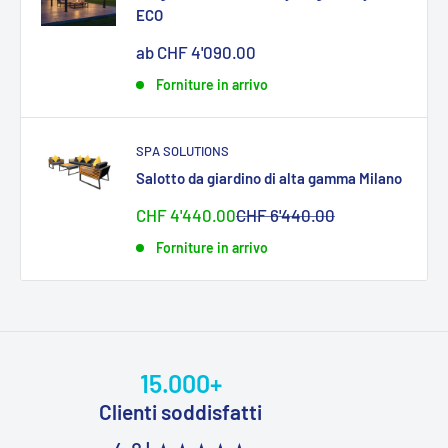
ECO
Sonderpreis
ab CHF 4'090.00
Forniture in arrivo
SPA SOLUTIONS
Salotto da giardino di alta gamma Milano
Sonderpreis
Normalpreis
CHF 4'440.00
CHF 6'440.00
Forniture in arrivo
15.000+
Clienti soddisfatti