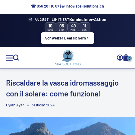
Direttamente
☎
056 281 10 67
|
@ info@spa-solutions.ch
al
Bundesfeier-Aktion
1. AUGUST · LIMITIERT
contenuto
10
05
49
10
TAGE
STD.
MIN.
SEK.
Schweizer Deal sichern
Soluzioni
0
Spa
Riscaldare la vasca idromassaggio
con il solare: come funziona!
IT
Dylan Ayer
31 luglio 2024