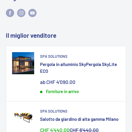
Il miglior venditore
SPA SOLUTIONS
Pergola in alluminio SkyPergola SkyLite
ECO
Sonderpreis
ab CHF 4'090.00
Forniture in arrivo
SPA SOLUTIONS
Salotto da giardino di alta gamma Milano
Sonderpreis
Normalpreis
CHF 4'440.00
CHF 6'440.00