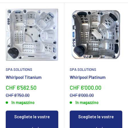
SPA SOLUTIONS
SPA SOLUTIONS
Whirlpool Titanium
Whirlpool Platinum
Sonderpreis
Sonderpreis
CHF 6'562.50
CHF 6'000.00
Normalpreis
Normalpreis
CHF 8'750.00
CHF 8'000.00
In magazzino
In magazzino
Scegliete le vostre
Scegliete le vostre