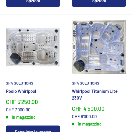
opzioni
opzioni
SPA SOLUTIONS
SPA SOLUTIONS
Rodio Whirlpool
Whirlpool Titanium Lite
230V
Sonderpreis
CHF 5'250.00
Sonderpreis
CHF 4'500.00
Normalpreis
CHF 7'000.00
Normalpreis
CHF 6'000.00
In magazzino
In magazzino
Scegliete le vostre