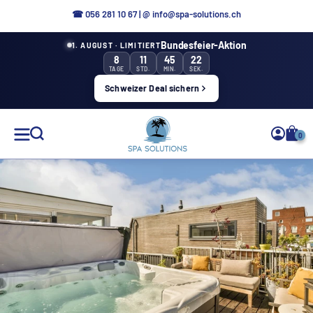
Direttamente
☎
056 281 10 67
|
@ info@spa-solutions.ch
al
Bundesfeier-Aktion
1. AUGUST · LIMITIERT
contenuto
8
11
45
21
TAGE
STD.
MIN.
SEK.
Schweizer Deal sichern
Soluzioni
0
Spa
IT