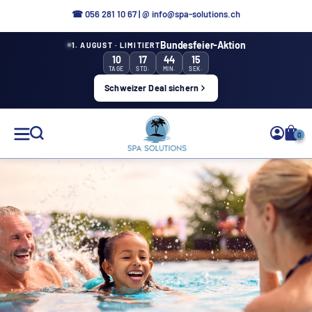
Direttamente
☎
056 281 10 67
|
@ info@spa-solutions.ch
al
Bundesfeier-Aktion
1. AUGUST · LIMITIERT
contenuto
10
17
44
15
TAGE
STD.
MIN.
SEK.
Schweizer Deal sichern
Soluzioni
0
Spa
IT