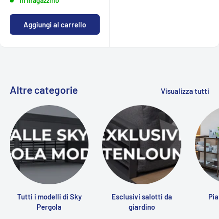
In magazzino
Aggiungi al carrello
Altre categorie
Visualizza tutti
Tutti i modelli di Sky
Esclusivi salotti da
Pia
Pergola
giardino