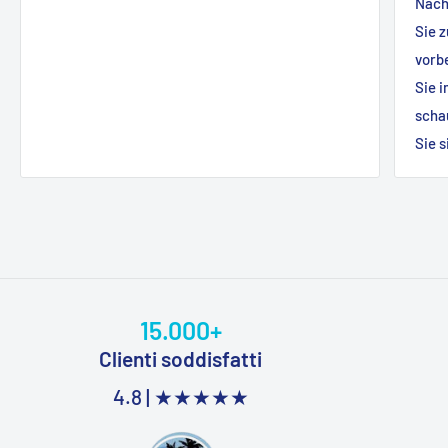
Nach
Sie 
vorb
Sie 
scha
Sie 
15.000+
Clienti soddisfatti
4.8 |
★★★★★