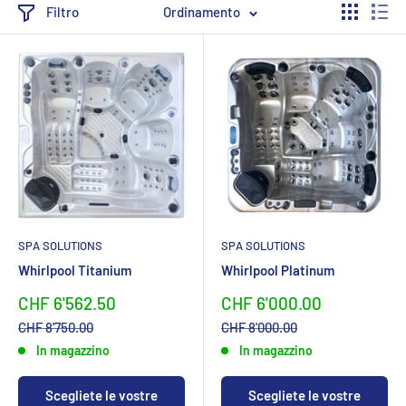
Filtro
Ordinamento
SPA SOLUTIONS
SPA SOLUTIONS
Whirlpool Titanium
Whirlpool Platinum
Sonderpreis
Sonderpreis
CHF 6'562.50
CHF 6'000.00
Normalpreis
Normalpreis
CHF 8'750.00
CHF 8'000.00
In magazzino
In magazzino
Scegliete le vostre
Scegliete le vostre