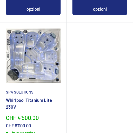
opzioni
opzioni
SPA SOLUTIONS
Whirlpool Titanium Lite
230V
Sonderpreis
CHF 4'500.00
Normalpreis
CHF 6'000.00