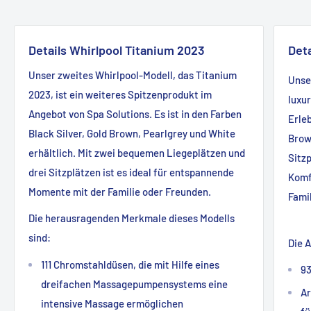
Details Whirlpool Titanium 2023
Deta
Unser zweites Whirlpool-Modell, das Titanium
Unse
2023, ist ein weiteres Spitzenprodukt im
luxu
Angebot von Spa Solutions. Es ist in den Farben
Erleb
Black Silver, Gold Brown, Pearlgrey und White
Brown
erhältlich. Mit zwei bequemen Liegeplätzen und
Sitz
drei Sitzplätzen ist es ideal für entspannende
Komf
Momente mit der Familie oder Freunden.
Fami
Die herausragenden Merkmale dieses Modells
sind:
Die 
111 Chromstahldüsen, die mit Hilfe eines
9
dreifachen Massagepumpensystems eine
Ar
intensive Massage ermöglichen