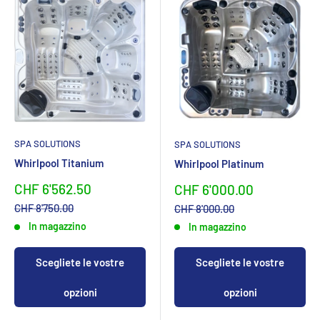
SPA SOLUTIONS
SPA SOLUTIONS
Whirlpool Titanium
Whirlpool Platinum
Sonderpreis
Sonderpreis
CHF 6'562.50
CHF 6'000.00
Normalpreis
Normalpreis
CHF 8'750.00
CHF 8'000.00
In magazzino
In magazzino
Scegliete le vostre
Scegliete le vostre
opzioni
opzioni