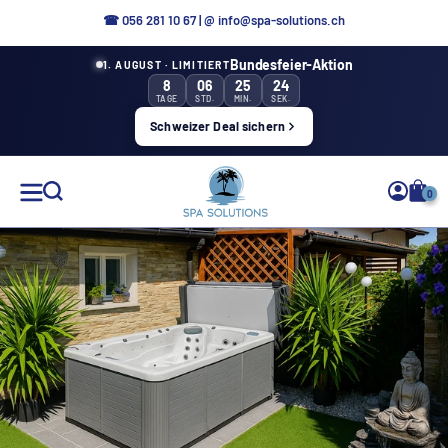
Direttamente
☎
056 281 10 67
|
@ info@spa-solutions.ch
al
Bundesfeier-Aktion
1. AUGUST · LIMITIERT
contenuto
8
06
25
22
TAGE
STD.
MIN.
SEK.
Schweizer Deal sichern
Soluzioni
0
Spa
IT