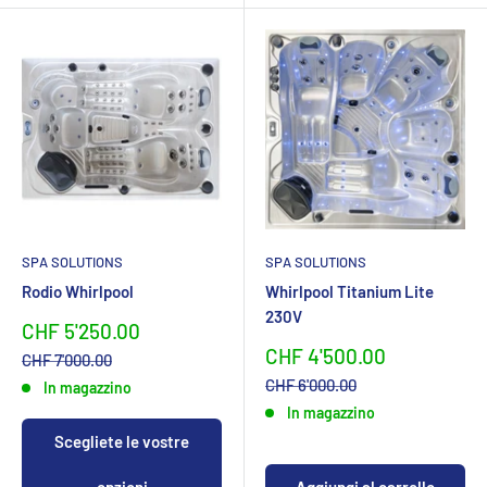
SPA SOLUTIONS
SPA SOLUTIONS
Rodio Whirlpool
Whirlpool Titanium Lite
230V
Sonderpreis
CHF 5'250.00
Sonderpreis
CHF 4'500.00
Normalpreis
CHF 7'000.00
Normalpreis
CHF 6'000.00
In magazzino
In magazzino
Scegliete le vostre
opzioni
Aggiungi al carrello