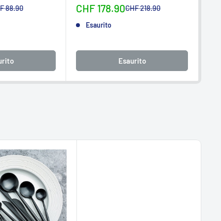
Sonderpreis
So
CHF 178.90
CH
rmalpreis
Normalpreis
F 88.90
CHF 218.90
Esaurito
rito
Esaurito