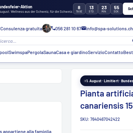
undesfeier-Aktion
8
13
23
54
Sc
 August. Wellness aus der Schweiz, für die Schweiz.
TAGE
STD.
MIN.
SEK.
Consulenza gratuita
056 281 10 67
info@spa-solutions.ch
pool
Swimspa
Pergola
Sauna
Casa e giardino
Servizio
Contatto
Best
1. August · Limitiert · Bund
Pianta artific
canariensis 1
SKU:
7640467042422
s appartiene alla famiglia