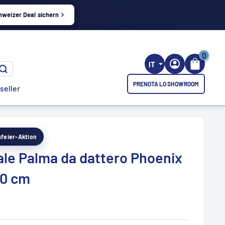
hweizer Deal sichern
0
IT
PRENOTA LO SHOWROOM
seller
esfeier-Aktion
iale Palma da dattero Phoenix
50 cm