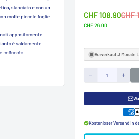
etica, slanciato e con un
Sonderpreis
Norm
CHF 108.90
CHF 
con molte piccole foglie
CHF 26.00
gnati appositamente
 pianta è saldamente
e collocata
Vorverkauf:
3 Monate L
oglia dritta più alta. Il
delle foglie.
Wa
Kostenloser Versand in 