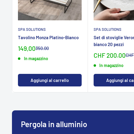
SPA SOLUTIONS
SPA SOLUTIONS
Tavolino Monza Platino-Bianco
Set di stoviglie Ver
bianco 20 pezzi
Prezzo
149,00
Prezzo
350.00
normaleCHF
specialeCHF
Sonderpreis
CHF 200.00
Nor
CHF
In magazzino
In magazzino
Aggiungi al carrello
Aggiungi al ca
Pergola in alluminio