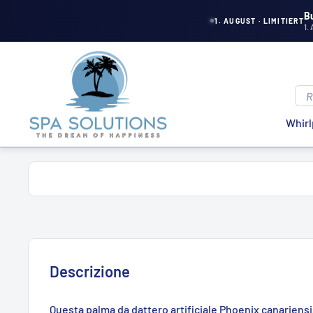
Direttamente
B
1. AUGUST · LIMITIERT
1.
al
contenuto
Soluzioni
Spa
Whirl
Descrizione
Questa palma da dattero artificiale Phoenix canariensi