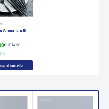
ONS
te Verona nero 16
reis
90
Normalpreis
CHF 74.90
zino
ngi al carrello