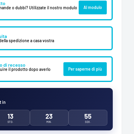
tto
Al modulo
mande o dubbi? Utilizzate il nostro modulo
uita
ella spedizione a casa vostra
tto di recesso
Per saperne di più
tuire il prodotto dopo averlo
 in
13
23
53
STD.
MIN.
SEK.