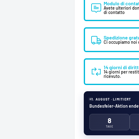
Modulo di conta
Avete ulteriori do
di contatto
Spedizione grat
Ci occupiamo noi d
14 giorni di diri
14 giorni per resti
ricevuto.
1. AUGUST · LIMITIERT
Bundesfeier-Aktion endet
8
TAGE