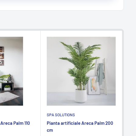
SPA SOLUTIONS
SPA
e Areca Palm 110
Pianta artificiale Areca Palm 200
Pian
cm
Bet