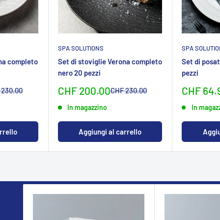
SPA SOLUTIONS
SPA SOLUTI
ona completo
Set di stoviglie Verona completo
Set di posa
nero 20 pezzi
pezzi
Sonderpreis
Sonderp
CHF 200.00
CHF 64.
malpreis
Normalpreis
 230.00
CHF 230.00
In magazzino
In magaz
rrello
Aggiungi al carrello
Aggiu