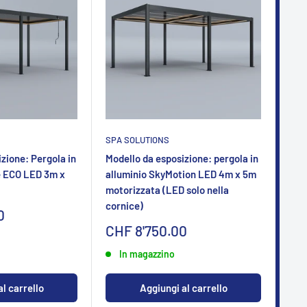
SPA SOLUTIONS
SPA
zione: Pergola in
Modello da esposizione: pergola in
Mod
e ECO LED 3m x
alluminio SkyMotion LED 4m x 5m
all
motorizzata (LED solo nella
mot
cornice)
cor
0
Sonderpreis
So
CHF 8'750.00
CH
In magazzino
l carrello
Aggiungi al carrello