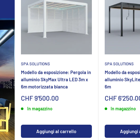
SPA SOLUTIONS
SPA SOLUTIONS
Modello da esposizione: Pergola in
Modello da esposi
alluminio SkyMax Ultra LED 3m x
alluminio SkyLit
6m motorizzata bianca
6m
Sonderpreis
Sonderpreis
CHF 9'500.00
CHF 6'250.0
In magazzino
In magazzino
Aggiungi al carrello
Aggiungi a