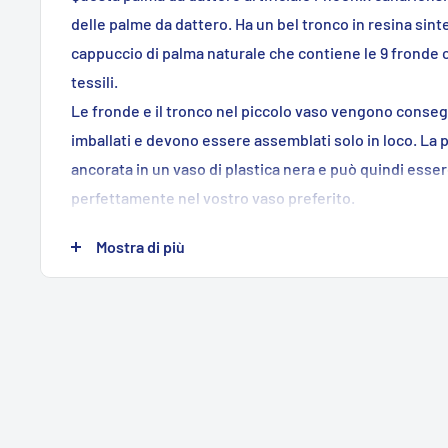
delle palme da dattero. Ha un bel tronco in resina sint
cappuccio di palma naturale che contiene le 9 fronde 
tessili.
Le fronde e il tronco nel piccolo vaso vengono conse
imballati e devono essere assemblati solo in loco. La
ancorata in un vaso di plastica nera e può quindi esser
perfettamente nel vostro vaso preferito.
L'altezza di 150 cm è indicata dalla base alla punta della f
Mostra di più
diametro è variabile a causa della diversa disposizione 
Proprietà:
Altezza: 150 cm
Foglie: 9 fronde
Materiale: plastica