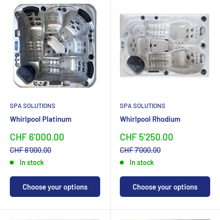
SPA SOLUTIONS
SPA SOLUTIONS
Whirlpool Platinum
Whirlpool Rhodium
Sonderpreis
Sonderpreis
CHF 6'000.00
CHF 5'250.00
Normalpreis
Normalpreis
CHF 8'000.00
CHF 7'000.00
In stock
In stock
Choose your options
Choose your options