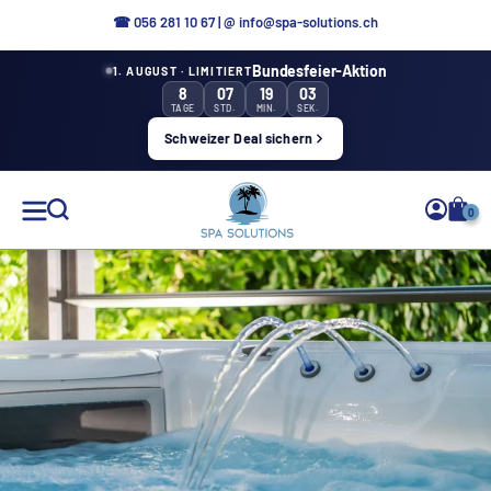
Directly
☎
056 281 10 67
|
@ info@spa-solutions.ch
to
Bundesfeier-Aktion
1. AUGUST · LIMITIERT
the
8
07
19
02
content
TAGE
STD.
MIN.
SEK.
Schweizer Deal sichern
Spa
0
Solutions
EN