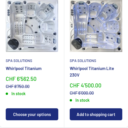
SPA SOLUTIONS
SPA SOLUTIONS
Whirlpool Titanium
Whirlpool Titanium Lite
230V
Sonderpreis
CHF 6'562.50
Sonderpreis
CHF 4'500.00
Normalpreis
CHF 8'750.00
Normalpreis
CHF 6'000.00
In stock
In stock
Choose your options
Add to shopping cart