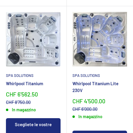
SPA SOLUTIONS
SPA SOLUTIONS
Whirlpool Titanium
Whirlpool Titanium Lite
230V
Sonderpreis
CHF 6'562.50
Sonderpreis
CHF 4'500.00
Normalpreis
CHF 8'750.00
Normalpreis
CHF 6'000.00
In magazzino
In magazzino
Scegliete le vostre