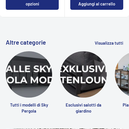
opzioni
Aggiungi al carrello
Altre categorie
Visualizza tutti
Tutti i modelli di Sky
Esclusivi salotti da
Pia
Pergola
giardino