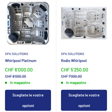
SPA SOLUTIONS
SPA SOLUTIONS
Whirlpool Platinum
Rodio Whirlpool
Sonderpreis
Sonderpreis
CHF 6'000.00
CHF 5'250.00
Normalpreis
Normalpreis
CHF 8'000.00
CHF 7'000.00
In magazzino
In magazzino
Scegliete le vostre
Scegliete le vostre
opzioni
opzioni