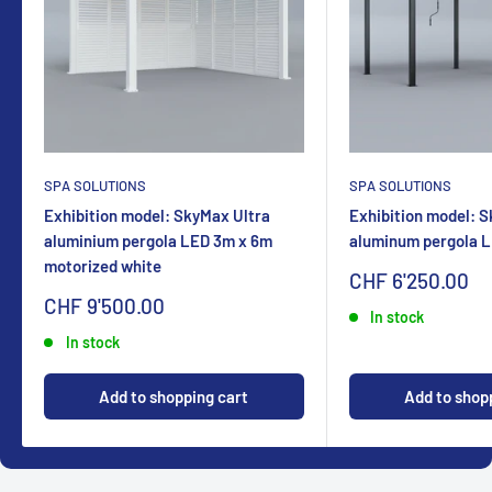
SPA SOLUTIONS
SPA SOLUTIONS
Exhibition model: SkyMax Ultra
Exhibition model: 
aluminium pergola LED 3m x 6m
aluminum pergola 
motorized white
Sonderpreis
CHF 6'250.00
Sonderpreis
CHF 9'500.00
In stock
In stock
Add to shopping cart
Add to shop