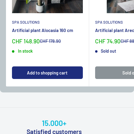
SPA SOLUTIONS
SPA SOLUTIONS
Artificial plant Alocasia 160 cm
Artificial plant Are
Sonderpreis
Sonderpreis
CHF 148.90
CHF 74.90
Normalpreis
Normal
CHF 178.90
CHF 88
In stock
Sold out
Add to shopping cart
Sold 
15.000+
Satisfied customers