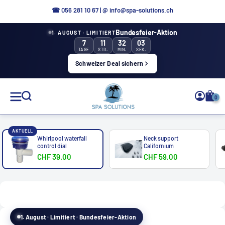
Directly
☎
056 281 10 67
|
@ info@spa-solutions.ch
to
Bundesfeier-Aktion
1. AUGUST · LIMITIERT
the
7
11
32
03
content
TAGE
STD.
MIN.
SEK.
Schweizer Deal sichern
Spa
0
Solutions
AKTUELL
Whirlpool waterfall
Neck support
control dial
Californium
CHF 39.00
CHF 59.00
EN
1. August · Limitiert · Bundesfeier-Aktion