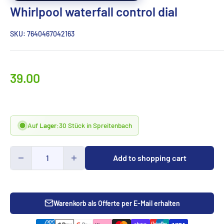
Whirlpool waterfall control dial
SKU:
7640467042163
Special
39.00
priceCHF
Auf Lager:
30 Stück in Spreitenbach
Add to shopping cart
Warenkorb als Offerte per E-Mail erhalten