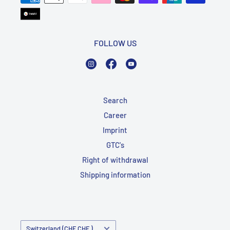
FOLLOW US
Instagram
Facebook
YouTube
Search
Career
Imprint
GTC's
Right of withdrawal
Shipping information
Country/Region
Switzerland (CHF CHF )