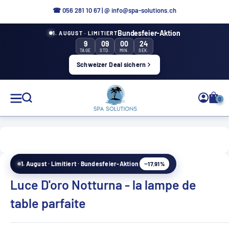
Aller
☎ 0
56 281 10 67
|
@ info@spa-solutions.ch
directement
Bundesfeier-Aktion
1. AUGUST · LIMITIERT
au
9
09
00
22
contenu
TAGE
STD.
MIN.
SEK.
Schweizer Deal sichern
Solutions
0
de
spa
−17.91%
1. August · Limitiert · Bundesfeier-Aktion
FR
Luce D'oro Notturna - la lampe de
table parfaite