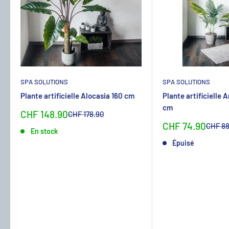
SPA SOLUTIONS
SPA SOLUTIONS
Plante artificielle Alocasia 160 cm
Plante artificielle 
cm
Sonderpreis
CHF 148.90
Normalpreis
CHF 178.90
Sonderpreis
CHF 74.90
Normal
CHF 88
En stock
Épuisé