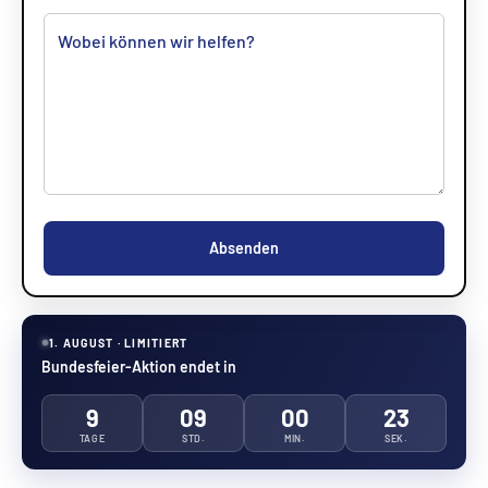
Absenden
1. AUGUST · LIMITIERT
Bundesfeier-Aktion endet in
9
09
00
22
TAGE
STD.
MIN.
SEK.