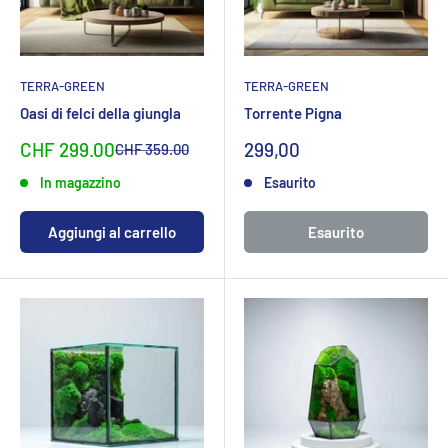
TERRA-GREEN
TERRA-GREEN
Oasi di felci della giungla
Torrente Pigna
Sonderpreis
Prezzo
CHF 299.00
299,00
Normalpreis
CHF 359.00
specialeCHF
In magazzino
Esaurito
Aggiungi al carrello
Esaurito