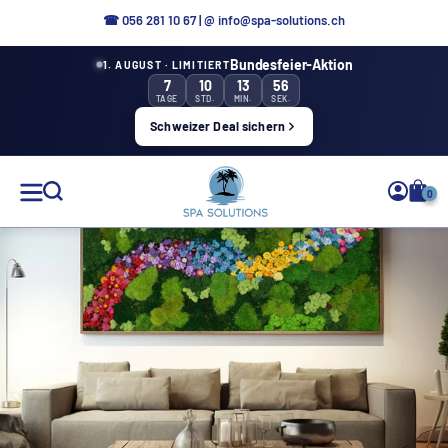
Direttamente
☎
056 281 10 67
|
@ info@spa-solutions.ch
al
Bundesfeier-Aktion
1. AUGUST · LIMITIERT
contenuto
7
10
13
55
TAGE
STD.
MIN.
SEK.
Schweizer Deal sichern
Soluzioni
0
Spa
IT