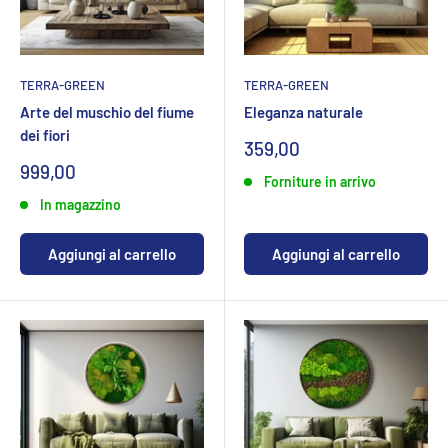
TERRA-GREEN
TERRA-GREEN
Arte del muschio del fiume
Eleganza naturale
dei fiori
Prezzo
359,00
specialeCHF
Prezzo
999,00
Forniture in arrivo
specialeCHF
In magazzino
Aggiungi al carrello
Aggiungi al carrello