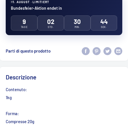
1. AUGUST · LIMITIERT
Bundesfeier-Aktion endet in
9
02
30
43
TAGE
STD.
MIN.
SEK.
Parti di questo prodotto
Descrizione
Contenuto:
1kg
Forma:
Compresse 20g