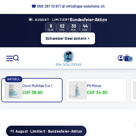
Direttamente
☎
056 281 10 67
|
@ info@spa-solutions.ch
al
Bundesfeier-Aktion
1. AUGUST · LIMITIERT
contenuto
9
02
30
44
TAGE
STD.
MIN.
SEK.
Schweizer Deal sichern
Soluzioni
0
Spa
AKTUELL
Cloro Multitab 5 in 1
PH Minus
CHF 38.90
CHF 34.90
IT
1. August · Limitiert · Bundesfeier-Aktion