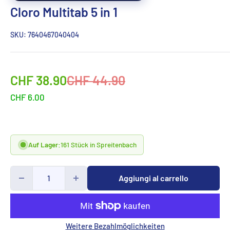
Cloro Multitab 5 in 1
SKU:
7640467040404
Sonderpreis
Normalpreis
CHF 38.90
CHF 44.90
CHF 6.00
Auf Lager:
161 Stück in Spreitenbach
Aggiungi al carrello
Weitere Bezahlmöglichkeiten