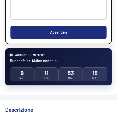
Absenden
1. AUGUST · LIMITIERT
Bundesfeier-Aktion endet in
9
11
53
14
TAGE
STD.
MIN.
SEK.
Descrizione