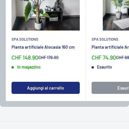
SPA SOLUTIONS
SPA SOLUTIONS
Pianta artificiale Alocasia 160 cm
Pianta artificiale 
Sonderpreis
Sonderpreis
CHF 148.90
CHF 74.90
Normalpreis
Normal
CHF 178.90
CHF 88
In magazzino
Esaurito
Aggiungi al carrello
Esaur