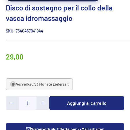
Disco di sostegno per il collo della
vasca idromassaggio
SKU:
7640467041944
Prezzo
29,00
specialeCHF
Vorverkauf:
3 Monate Lieferzeit
Aggiungi al carrello
Warenkorb als Offerte per E-Mail erhalten