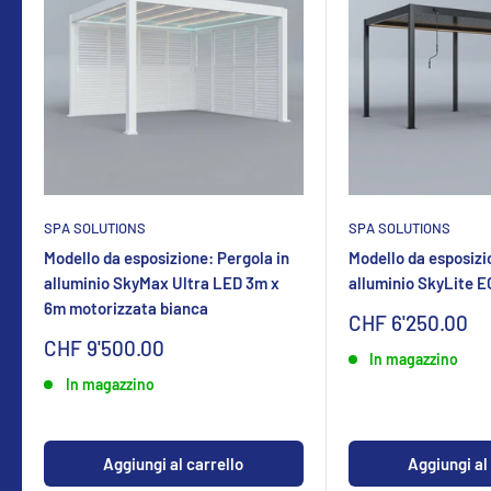
SPA SOLUTIONS
SPA SOLUTIONS
Modello da esposizione: Pergola in
Modello da esposizi
alluminio SkyMax Ultra LED 3m x
alluminio SkyLite 
6m motorizzata bianca
Sonderpreis
CHF 6'250.00
Sonderpreis
CHF 9'500.00
In magazzino
In magazzino
Aggiungi al carrello
Aggiungi al