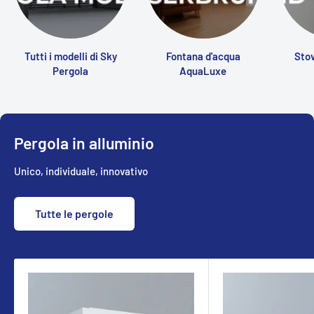
Tutti i modelli di Sky
Fontana d'acqua
Stov
Pergola
AquaLuxe
Pergola in alluminio
Unico, individuale, innovativo
Tutte le pergole