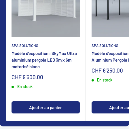
SPA SOLUTIONS
SPA SOLUTIONS
Modèle d'exposition : SkyMax Ultra
Modèle d'exposition
aluminium pergola LED 3m x 6m
Aluminium Pergola
motorisé blanc
Sonderpreis
CHF 6'250.00
Sonderpreis
CHF 9'500.00
En stock
En stock
Ajouter au panier
Ajouter au