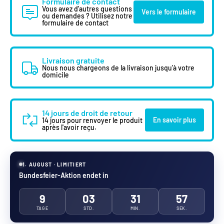
Formulaire de contact
Vous avez d'autres questions
Vers le formulaire
ou demandes ? Utilisez notre
formulaire de contact
Livraison gratuite
Nous nous chargeons de la livraison jusqu'à votre
domicile
14 jours de droit de retour
En savoir plus
14 jours pour renvoyer le produit
après l'avoir reçu.
1. AUGUST · LIMITIERT
Bundesfeier-Aktion endet in
9
03
31
54
TAGE
STD.
MIN.
SEK.