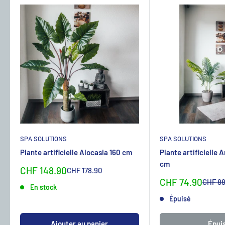
SPA SOLUTIONS
SPA SOLUTIONS
Plante artificielle Alocasia 160 cm
Plante artificielle 
cm
Sonderpreis
CHF 148.90
Normalpreis
CHF 178.90
Sonderpreis
CHF 74.90
Normal
CHF 88
En stock
Épuisé
Ajouter au panier
Épui