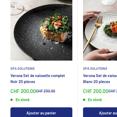
SPA SOLUTIONS
SPA SOLUTIONS
Verona Set de vaisselle complet
Verona Set de vaiss
Noir 20 pièces
Blanc 20 pièces
Sonderpreis
Sonderpreis
CHF 200.00
CHF 200.00
Normalpreis
Norm
CHF 230.00
CHF 
En stock
En stock
Ajouter au panier
Ajouter au