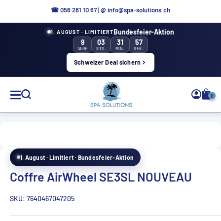
Aller
☎ 0
56 281 10 67
|
@ info@spa-solutions.ch
directement
Bundesfeier-Aktion
1. AUGUST · LIMITIERT
au
9
03
31
55
contenu
TAGE
STD.
MIN.
SEK.
Schweizer Deal sichern
Solutions
0
de
spa
1. August · Limitiert · Bundesfeier-Aktion
FR
Coffre AirWheel SE3SL NOUVEAU
SKU:
7640467047205