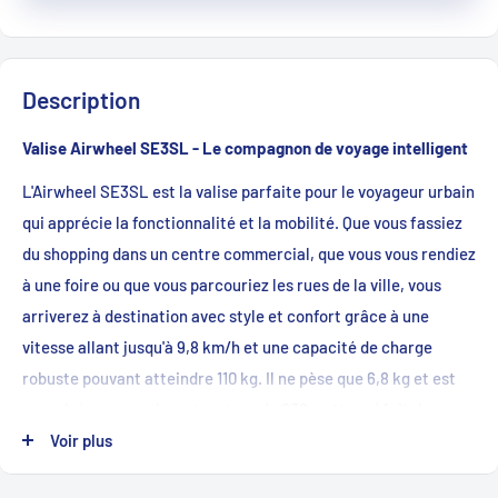
Description
Valise Airwheel SE3SL - Le compagnon de voyage intelligent
L'Airwheel SE3SL est la valise parfaite pour le voyageur urbain
qui apprécie la fonctionnalité et la mobilité. Que vous fassiez
du shopping dans un centre commercial, que vous vous rendiez
à une foire ou que vous parcouriez les rues de la ville, vous
arriverez à destination avec style et confort grâce à une
vitesse allant jusqu'à 9,8 km/h et une capacité de charge
robuste pouvant atteindre 110 kg. Il ne pèse que 6,8 kg et est
propulsé par un puissant moteur de 230 watts qui fait de
chaque trajet un voyage sans effort.
Voir plus
-
Un design moderne et une technologie innovante
: le SE3SL