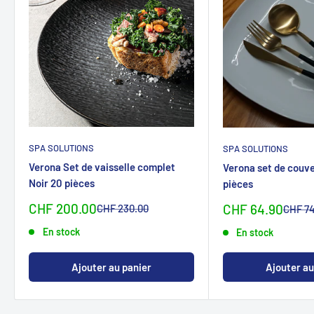
SPA SOLUTIONS
SPA SOLUTIONS
Verona Set de vaisselle complet
Verona set de couver
Noir 20 pièces
pièces
Sonderpreis
CHF 200.00
Sonderpreis
Normalpreis
CHF 64.90
CHF 230.00
Normal
CHF 74
En stock
En stock
Ajouter au panier
Ajouter au