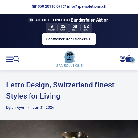
Direkt
☎ 056 281 10 67
|
@ info@spa-solutions.ch
zum
Bundesfeier-Aktion
1. AUGUST · LIMITIERT
Inhalt
9
22
36
52
TAGE
STD.
MIN.
SEK.
Schweizer Deal sichern
Spa
0
Solutions
Letto Design, Switzerland finest
Styles for Living
DE
Dylan Ayer
Jan 31, 2024