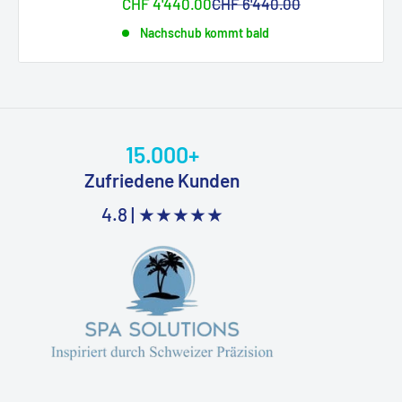
Sonderpreis
Normalpreis
CHF 4'440.00
CHF 6'440.00
Nachschub kommt bald
15.000+
Zufriedene Kunden
4.8 |
★★★★★